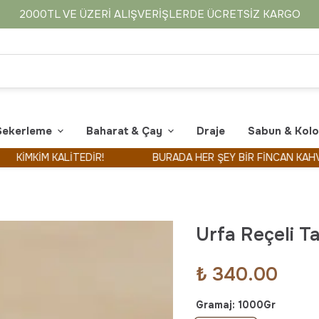
2000TL VE ÜZERI ALIŞVERIŞLERDE ÜCRETSIZ KARGO
Şekerleme
Baharat & Çay
Draje
Sabun & Kol
KİM KALİTEDİR!
BURADA HER ŞEY BİR FİNCAN KAHVE İLE 
Urfa Reçeli Ta
₺ 340.00
Gramaj
:
1000Gr