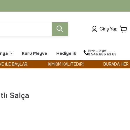
Giriş Yap
Bize Ulaşın
onya
Kuru Meyve
Hediyelik
‪0 546 886 63 63‬
BAŞLAR.
KİMKİM KALİTEDİR!
BURADA HER ŞEY Bİ
tlı Salça