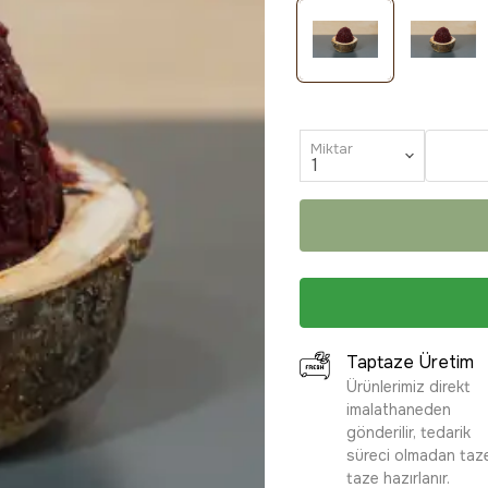
Miktar
Taptaze Üretim
Ürünlerimiz direkt
imalathaneden
gönderilir, tedarik
süreci olmadan taz
taze hazırlanır.