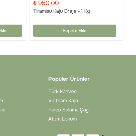
₺ 950.00
₺
Tiramisu Kaju Draje - 1 Kg
Ti
kle
Sepete Ekle
Popüler Ürünler
Türk Kahvesi
im
Vietnam Kaju
kip
Halep Salama Çayı
Atom Lokum