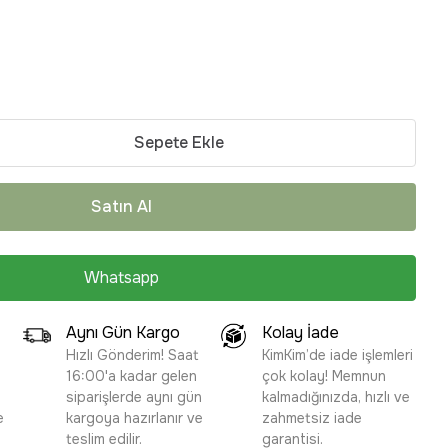
Sepete Ekle
Satın Al
Whatsapp
Aynı Gün Kargo
Kolay İade
Hızlı Gönderim! Saat
KimKim’de iade işlemleri
16:00'a kadar gelen
çok kolay! Memnun
siparişlerde aynı gün
kalmadığınızda, hızlı ve
e
kargoya hazırlanır ve
zahmetsiz iade
teslim edilir.
garantisi.