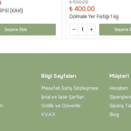
0
₺ 500.00
₺ 400.00
PSİ (KAKİ)
Dolmalık Yer Fıstığı 1 kg
Sepete Ekle
Sepete E
Bilgi Sayfaları
Müşteri
Mesafeli Satış Sözleşmesi
Hesabım
İptal ve İade Şartları
Siparişler
ri
Gizlilik ve Güvenlik
Sipariş Ta
K.V.K.K
Blog