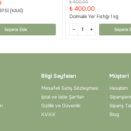
0
₺ 500.00
₺ 400.00
PSİ (KAKİ)
Dolmalık Yer Fıstığı 1 kg
Sepete Ekle
Sepete E
Bilgi Sayfaları
Müşteri
Mesafeli Satış Sözleşmesi
Hesabım
İptal ve İade Şartları
Siparişler
ri
Gizlilik ve Güvenlik
Sipariş Ta
K.V.K.K
Blog