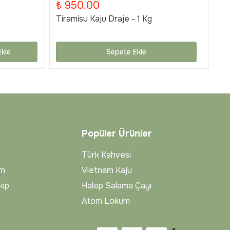
₺ 950.00
₺
Tiramisu Kaju Draje - 1 Kg
Ti
kle
Sepete Ekle
Popüler Ürünler
Türk Kahvesi
im
Vietnam Kaju
kip
Halep Salama Çayı
Atom Lokum