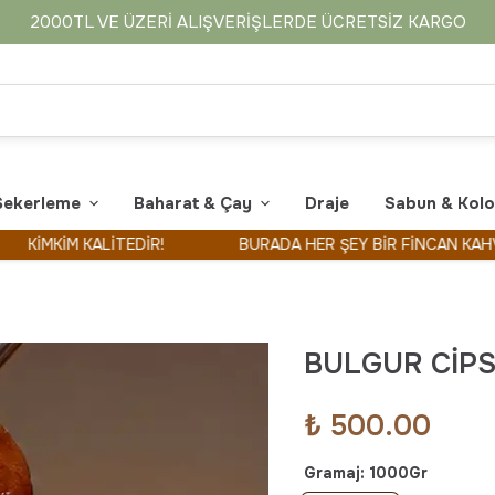
2000TL VE ÜZERI ALIŞVERIŞLERDE ÜCRETSIZ KARGO
Şekerleme
Baharat & Çay
Draje
Sabun & Kol
İM KALİTEDİR!
BURADA HER ŞEY BİR FİNCAN KAHVE İLE B
BULGUR CİPSİ
₺ 500.00
Gramaj
:
1000Gr