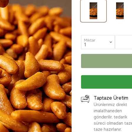
Miktar
Taptaze Üretim
Ürünlerimiz direkt
imalathaneden
gönderilir, tedarik
süreci olmadan taz
taze hazırlanır.