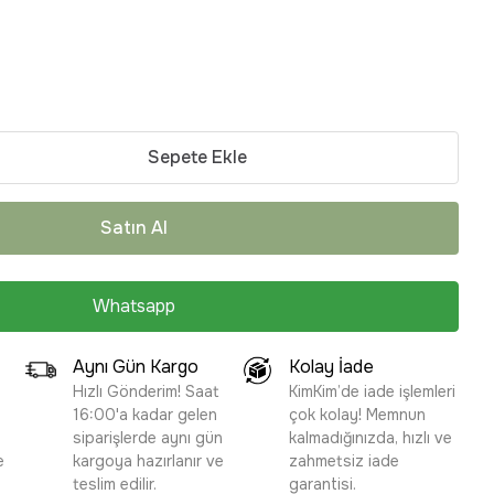
Sepete Ekle
Satın Al
Whatsapp
Aynı Gün Kargo
Kolay İade
Hızlı Gönderim! Saat
KimKim’de iade işlemleri
16:00'a kadar gelen
çok kolay! Memnun
siparişlerde aynı gün
kalmadığınızda, hızlı ve
e
kargoya hazırlanır ve
zahmetsiz iade
teslim edilir.
garantisi.