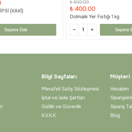
0
₺ 500.00
₺ 400.00
PSİ (KAKİ)
Dolmalık Yer Fıstığı 1 kg
Sepete Ekle
Sepete E
Bilgi Sayfaları
Müşteri
Mesafeli Satış Sözleşmesi
Hesabım
İptal ve İade Şartları
Siparişler
ri
Gizlilik ve Güvenlik
Sipariş Ta
K.V.K.K
Blog