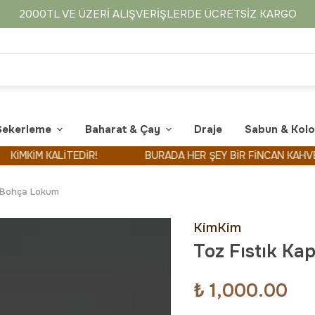
2000TL VE ÜZERI ALIŞVERIŞLERDE ÜCRETSIZ KARGO
Şekerleme
Baharat & Çay
Draje
Sabun & Kol
İM KALİTEDİR!
BURADA HER ŞEY BİR FİNCAN KAHVE İLE B
ı Bohça Lokum
KimKim
Toz Fıstık Ka
₺ 1,000.00