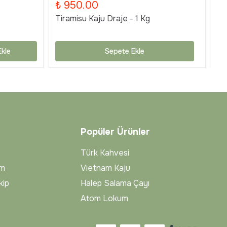
₺ 950.00
₺
Tiramisu Kaju Draje - 1 Kg
Ti
kle
Sepete Ekle
Popüler Ürünler
Türk Kahvesi
im
Vietnam Kaju
kip
Halep Salama Çayı
Atom Lokum