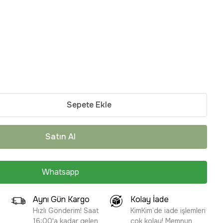
Sepete Ekle
Satın Al
Whatsapp
Aynı Gün Kargo
Kolay İade
Hızlı Gönderim! Saat
KimKim’de iade işlemleri
16:00'a kadar gelen
çok kolay! Memnun