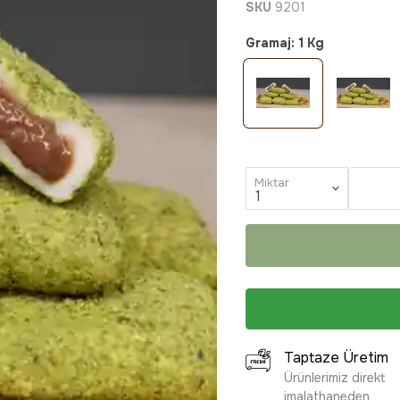
SKU
9201
Gramaj
:
1 Kg
Miktar
Taptaze Üretim
Ürünlerimiz direkt
imalathaneden