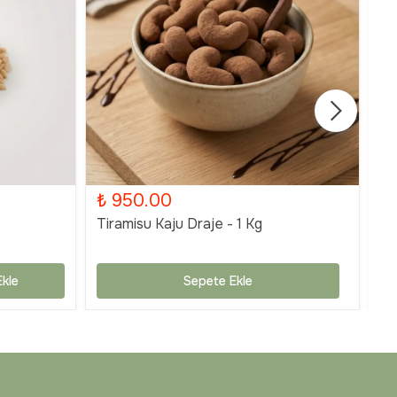
₺ 950.00
₺
Tiramisu Kaju Draje - 1 Kg
Ti
kle
Sepete Ekle