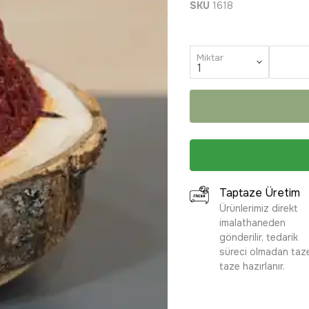
SKU
1618
Miktar
Taptaze Üretim
Ürünlerimiz direkt
imalathaneden
gönderilir, tedarik
süreci olmadan taz
taze hazırlanır.