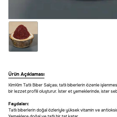
Ürün Açıklaması
KimKim Tatlı Biber Salçası, tatlı biberlerin özenle işlenme
bir lezzet profili oluşturur. İster et yemeklerinde, ister
Faydaları:
Tatlı biberlerin doğal özleriyle yüksek vitamin ve antioksid
Yemeklere doğal ve tatlı bir tat katar.