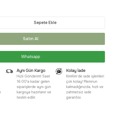
Sepete Ekle
Satın Al
Whatsapp
Aynı Gün Kargo
Kolay İade
Hızlı Gönderim! Saat
KimKim’de iade işlemleri
16:00'a kadar gelen
çok kolay! Memnun
siparişlerde aynı gün
kalmadığınızda, hızlı ve
e
kargoya hazırlanır ve
zahmetsiz iade
teslim edilir.
garantisi.