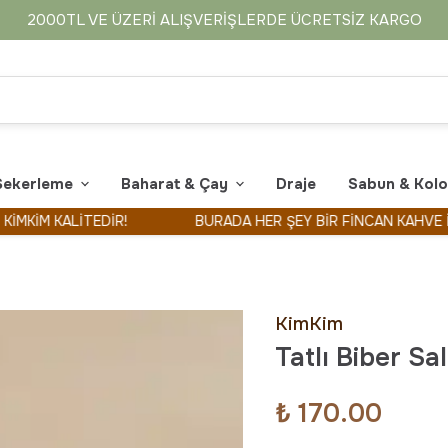
2000TL VE ÜZERI ALIŞVERIŞLERDE ÜCRETSIZ KARGO
Şekerleme
Baharat & Çay
Draje
Sabun & Kol
 KALİTEDİR!
BURADA HER ŞEY BİR FİNCAN KAHVE İLE BAŞ
KimKim
Tatlı Biber Sa
₺ 170.00