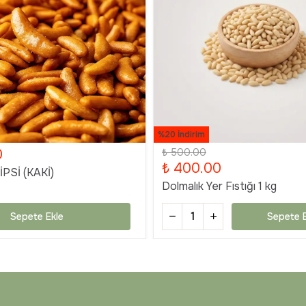
%20 İndirim
0
₺ 500.00
₺ 400.00
PSİ (KAKİ)
Dolmalık Yer Fıstığı 1 kg
Sepete Ekle
Sepete E