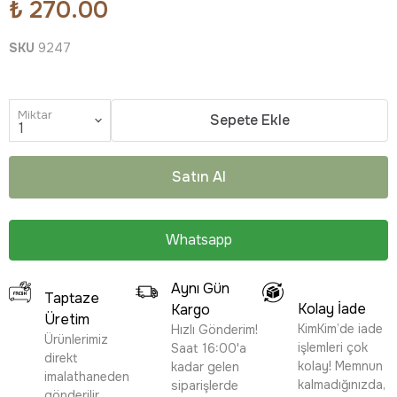
₺ 270.00
SKU
9247
Miktar
Sepete Ekle
Satın Al
Whatsapp
Aynı Gün
Taptaze
Kolay İade
Kargo
Üretim
KimKim’de iade
Hızlı Gönderim!
Ürünlerimiz
işlemleri çok
Saat 16:00'a
direkt
kolay! Memnun
kadar gelen
imalathaneden
kalmadığınızda,
siparişlerde
gönderilir,