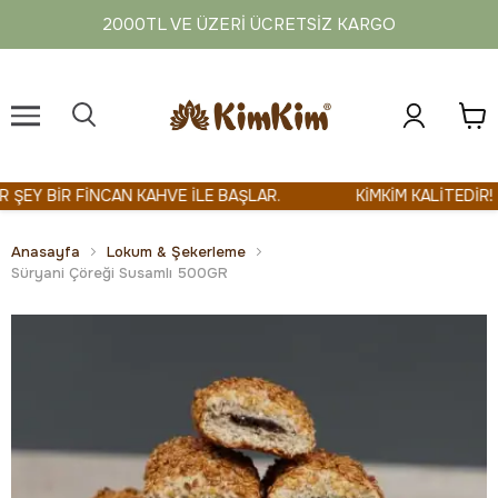
2000TL VE ÜZERI ÜCRETSIZ KARGO
Y BİR FİNCAN KAHVE İLE BAŞLAR.
KİMKİM KALİTEDİR!
Anasayfa
Lokum & Şekerleme
Süryani Çöreği Susamlı 500GR