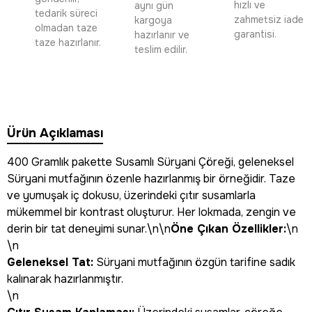
hızlı ve
aynı gün
tedarik süreci
zahmetsiz iade
kargoya
olmadan taze
garantisi.
hazırlanır ve
taze hazırlanır.
teslim edilir.
Ürün Açıklaması
400 Gramlık pakette Susamlı Süryani Çöreği, geleneksel
Süryani mutfağının özenle hazırlanmış bir örneğidir. Taze
ve yumuşak iç dokusu, üzerindeki çıtır susamlarla
mükemmel bir kontrast oluşturur. Her lokmada, zengin ve
derin bir tat deneyimi sunar.\n\n
Öne Çıkan Özellikler:
\n
\n
Geleneksel Tat:
Süryani mutfağının özgün tarifine sadık
kalınarak hazırlanmıştır.
\n