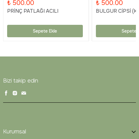
₺ 500.00
₺ 500.00
PRİNÇ PATLAĞI ACILI
BULGUR CİPSİ (KA
Sepete Ekle
Sepete 
Bizi takip edin
Kurumsal