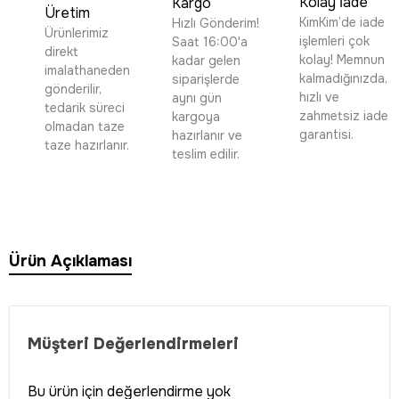
Kolay İade
Kargo
Üretim
KimKim’de iade
Hızlı Gönderim!
Ürünlerimiz
işlemleri çok
Saat 16:00'a
direkt
kolay! Memnun
kadar gelen
imalathaneden
kalmadığınızda,
siparişlerde
gönderilir,
hızlı ve
aynı gün
tedarik süreci
zahmetsiz iade
kargoya
olmadan taze
garantisi.
hazırlanır ve
taze hazırlanır.
teslim edilir.
Ürün Açıklaması
Müşteri Değerlendirmeleri
Bu ürün için değerlendirme yok