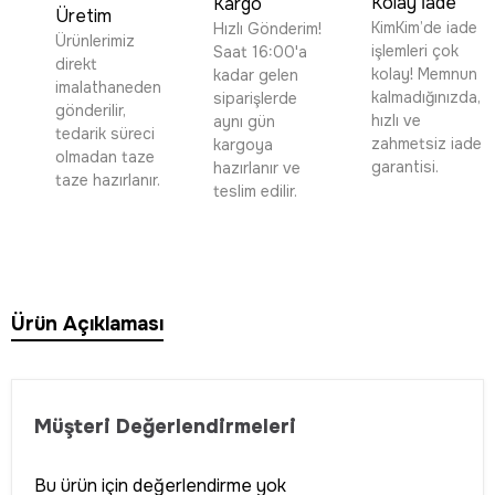
Kolay İade
Kargo
Üretim
KimKim’de iade
Hızlı Gönderim!
Ürünlerimiz
işlemleri çok
Saat 16:00'a
direkt
kolay! Memnun
kadar gelen
imalathaneden
kalmadığınızda,
siparişlerde
gönderilir,
hızlı ve
aynı gün
tedarik süreci
zahmetsiz iade
kargoya
olmadan taze
garantisi.
hazırlanır ve
taze hazırlanır.
teslim edilir.
Ürün Açıklaması
Müşteri Değerlendirmeleri
Bu ürün için değerlendirme yok