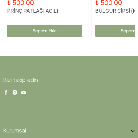
₺ 500.00
₺ 500.00
PRİNÇ PATLAĞI ACILI
BULGUR CİPSİ (KA
Sepete Ekle
Sepete 
Bizi takip edin
Kurumsal