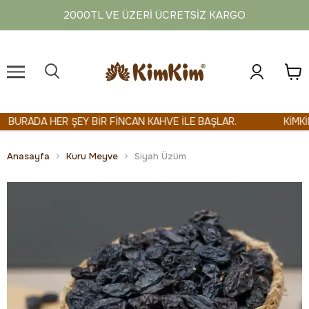
2000TL VE ÜZERI ÜCRETSIZ KARGO
URADA HER ŞEY BİR FİNCAN KAHVE İLE BAŞLAR.
KİMKİM 
Anasayfa
Kuru Meyve
Siyah Üzüm