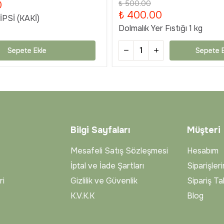
0
₺ 500.00
₺ 400.00
PSİ (KAKİ)
Dolmalık Yer Fıstığı 1 kg
Sepete Ekle
Sepete E
Bilgi Sayfaları
Müşteri
Mesafeli Satış Sözleşmesi
Hesabım
İptal ve İade Şartları
Siparişler
ri
Gizlilik ve Güvenlik
Sipariş Ta
K.V.K.K
Blog