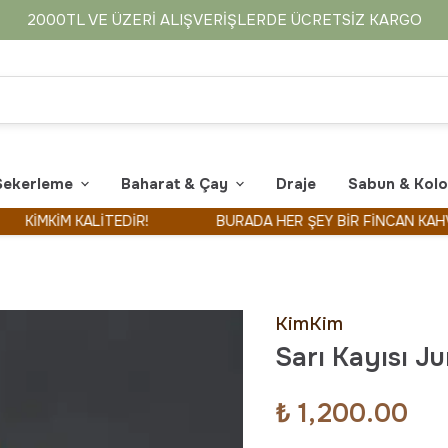
2000TL VE ÜZERI ALIŞVERIŞLERDE ÜCRETSIZ KARGO
Şekerleme
Baharat & Çay
Draje
Sabun & Kol
KİM KALİTEDİR!
BURADA HER ŞEY BİR FİNCAN KAHVE İLE 
KimKim
Sarı Kayısı J
₺ 1,200.00