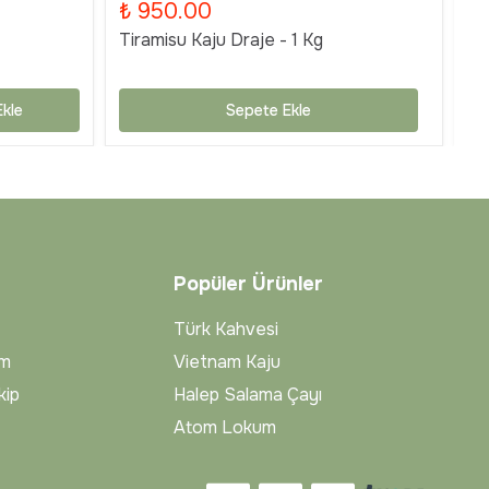
₺ 950.00
₺
Tiramisu Kaju Draje - 1 Kg
Ti
kle
Sepete Ekle
Popüler Ürünler
Türk Kahvesi
im
Vietnam Kaju
kip
Halep Salama Çayı
Atom Lokum