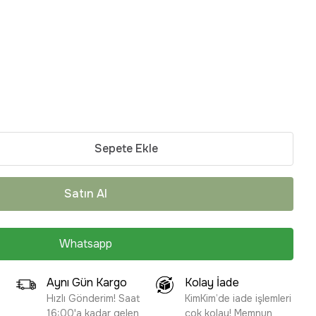
Sepete Ekle
Satın Al
Whatsapp
Aynı Gün Kargo
Kolay İade
Hızlı Gönderim! Saat
KimKim’de iade işlemleri
16:00'a kadar gelen
çok kolay! Memnun