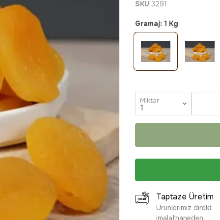
SKU
3291
Gramaj
:
1 Kg
Miktar
Taptaze Üretim
Ürünlerimiz direkt
imalathaneden