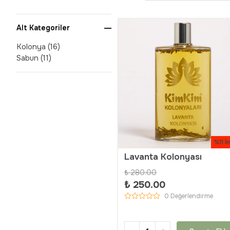
Alt Kategoriler
Kolonya
(
16
)
Sabun
(
11
)
%11 İ
Lavanta Kolonyası
₺ 280.00
₺ 250.00
0 Değerlendirme