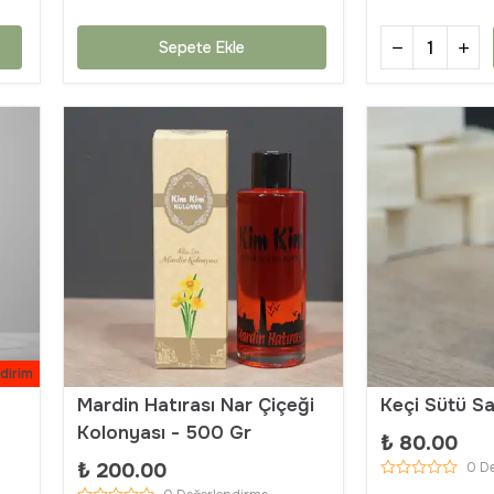
Sepete Ekle
dirim
Mardin Hatırası Nar Çiçeği
Keçi Sütü S
Kolonyası - 500 Gr
₺ 80.00
₺ 200.00
0 D