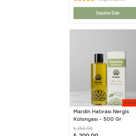
Sepete Ekle
%20 İn
Mardin Hatırası Nergis
Kolonyası - 500 Gr
₺ 250.00
₺ 200.00