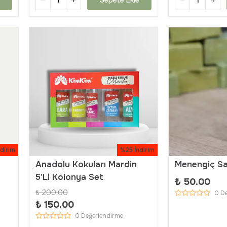
ndirim
%25 İndirim
Anadolu Kokuları Mardin
Menengiç S
5'Li Kolonya Set
₺ 50.00
₺ 200.00
0 D
₺ 150.00
0 Değerlendirme