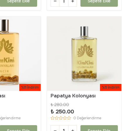
Sepete Ekle
Sepete Ekle
%11 İndirim
%11 İndirim
ası
Papatya Kolonyası
₺ 280.00
₺ 250.00
eğerlendirme
0 Değerlendirme
Sepete Ekle
Sepete Ekle