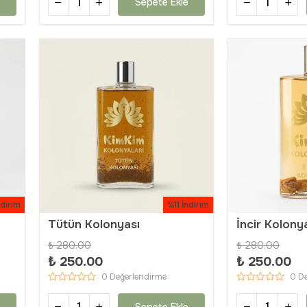
Sepete Ekle
ndirim
%11 İndirim
Tütün Kolonyası
İncir Kolony
₺ 280.00
₺ 280.00
₺ 250.00
₺ 250.00
0 Değerlendirme
0 D
Sepete Ekle