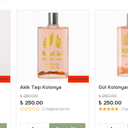
ndirim
%11 İndirim
Akik Taşı Kolonya
Gül Kolonya
₺ 280.00
₺ 280.00
₺ 250.00
₺ 250.00
0 Değerlendirme
1 De