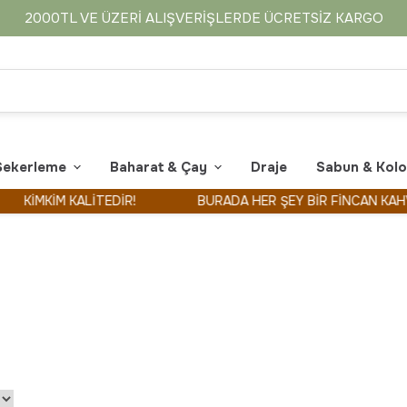
2000TL VE ÜZERI ALIŞVERIŞLERDE ÜCRETSIZ KARGO
Şekerleme
Baharat & Çay
Draje
Sabun & Kol
M KALİTEDİR!
BURADA HER ŞEY BİR FİNCAN KAHVE İLE BA