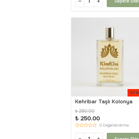
Sepete Ekle
%11 İ
Kehribar Taşlı Kolonya
₺ 280.00
₺ 250.00
0 Değerlendirme
Sepete Ekle