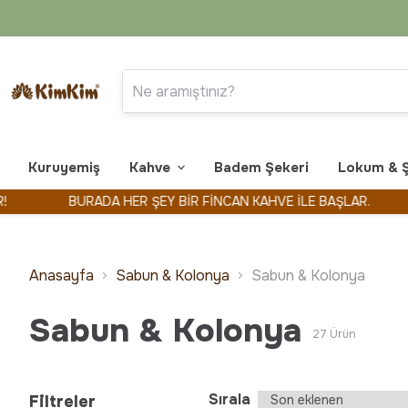
Kuruyemiş
Kahve
Badem Şekeri
Lokum & 
BURADA HER ŞEY BİR FİNCAN KAHVE İLE BAŞLAR.
KİMKİ
Anasayfa
Sabun & Kolonya
Sabun & Kolonya
Sabun & Kolonya
27
Ürün
Sırala
Filtreler