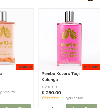
%11 İndirim
%11 İndirim
sı
Pembe Kuvars Taşlı
Kolonya
₺ 280.00
₺ 250.00
ğerlendirme
0 Değerlendirme