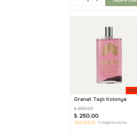
%11 İ
Granat Taşlı Kolonya
₺ 280.00
₺ 250.00
0 Değerlendirme