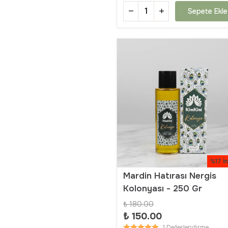
Sepete Ekle
%17 İ
Mardin Hatırası Nergis
Kolonyası - 250 Gr
₺ 180.00
₺ 150.00
1 Değerlendirme