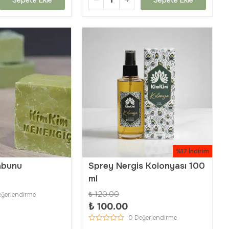
%17 İndirim
abunu
Sprey Nergis Kolonyası 100
ml
₺ 120.00
eğerlendirme
₺ 100.00
0 Değerlendirme