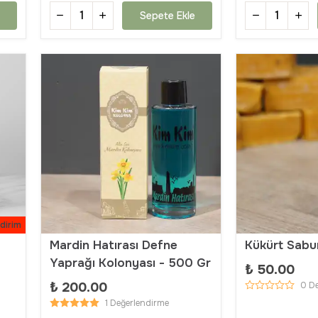
Sepete Ekle
ndirim
Mardin Hatırası Defne
Kükürt Sabu
Yaprağı Kolonyası - 500 Gr
₺ 50.00
₺ 200.00
0 D
1 Değerlendirme