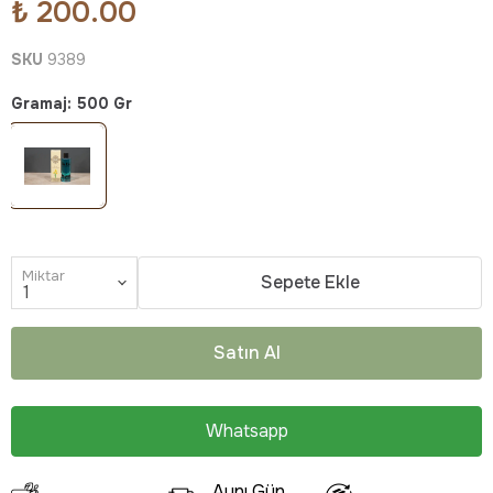
₺ 200.00
SKU
9389
Gramaj
:
500 Gr
Miktar
Sepete Ekle
Satın Al
Whatsapp
Aynı Gün