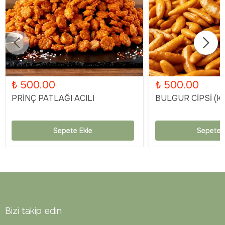
₺ 500.00
₺ 500.00
PRİNÇ PATLAĞI ACILI
BULGUR CİPSİ (KA
Sepete Ekle
Sepete 
Bizi takip edin