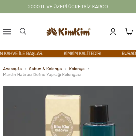
2000TL VE ÜZERI ÜCRETSIZ KARGO
AHVE İLE BAŞLAR.
KİMKİM KALİTEDİR!
BURADA HE
Anasayfa
Sabun & Kolonya
Kolonya
Mardin Hatırası Defne Yaprağı Kolonyası