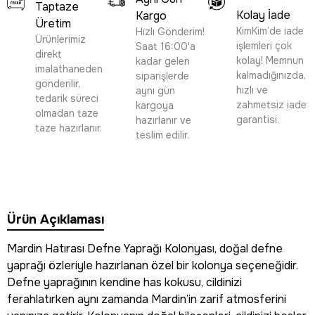
Taptaze
Kolay İade
Kargo
Üretim
KimKim’de iade
Hızlı Gönderim!
Ürünlerimiz
işlemleri çok
Saat 16:00'a
direkt
kolay! Memnun
kadar gelen
imalathaneden
kalmadığınızda,
siparişlerde
gönderilir,
hızlı ve
aynı gün
tedarik süreci
zahmetsiz iade
kargoya
olmadan taze
garantisi.
hazırlanır ve
taze hazırlanır.
teslim edilir.
Ürün Açıklaması
Mardin Hatırası Defne Yaprağı Kolonyası, doğal defne
yaprağı özleriyle hazırlanan özel bir kolonya seçeneğidir.
Defne yaprağının kendine has kokusu, cildinizi
ferahlatırken aynı zamanda Mardin’in zarif atmosferini