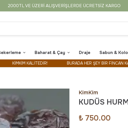
2000TL VE ÜZERI ALIŞVERIŞLERDE ÜCRETSIZ KARGO
Şekerleme
Baharat & Çay
Draje
Sabun & Kol
İMKİM KALİTEDİR!
BURADA HER ŞEY BİR FİNCAN KAHVE İL
KimKim
KUDÜS HURM
₺ 750.00