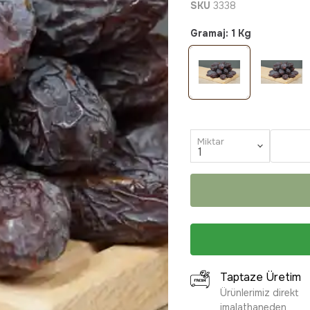
SKU
3338
Gramaj
:
1 Kg
Miktar
Taptaze Üretim
Ürünlerimiz direkt
imalathaneden