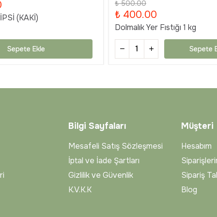
0
₺ 500.00
₺ 400.00
PSİ (KAKİ)
Dolmalık Yer Fıstığı 1 kg
Sepete Ekle
Sepete E
Bilgi Sayfaları
Müşteri
Mesafeli Satış Sözleşmesi
Hesabım
İptal ve İade Şartları
Siparişler
ri
Gizlilik ve Güvenlik
Sipariş Ta
K.V.K.K
Blog