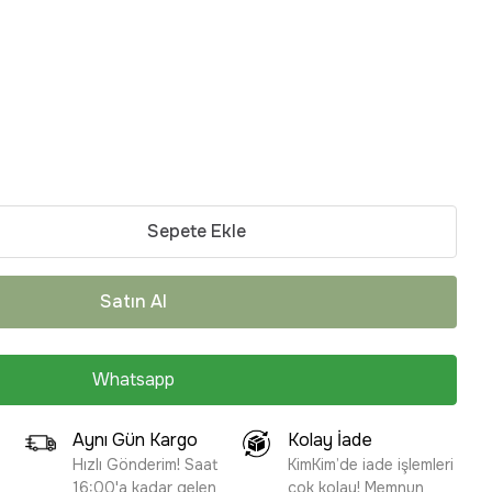
Sepete Ekle
Satın Al
Whatsapp
Aynı Gün Kargo
Kolay İade
Hızlı Gönderim! Saat
KimKim’de iade işlemleri
16:00'a kadar gelen
çok kolay! Memnun