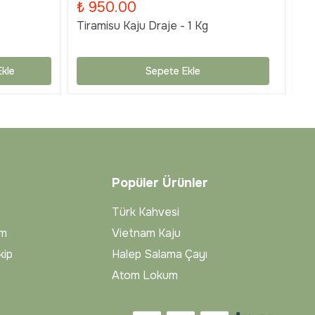
₺ 950.00
₺
Tiramisu Kaju Draje - 1 Kg
Ti
kle
Sepete Ekle
Popüler Ürünler
Türk Kahvesi
im
Vietnam Kaju
kip
Halep Salama Çayı
Atom Lokum