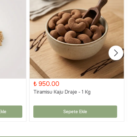
₺ 950.00
₺
Tiramisu Kaju Draje - 1 Kg
Ti
kle
Sepete Ekle