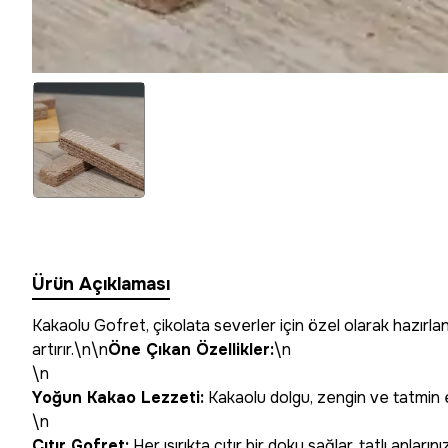
Ürün Açıklaması
Kakaolu Gofret, çikolata severler için özel olarak hazırlanmı
artırır.\n\n
Öne Çıkan Özellikler:
\n
\n
Yoğun Kakao Lezzeti:
Kakaolu dolgu, zengin ve tatmin e
\n
Çıtır Gofret:
Her ısırıkta çıtır bir doku sağlar, tatlı anların