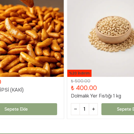
%20 İndirim
0
₺ 500.00
₺ 400.00
PSİ (KAKİ)
Dolmalık Yer Fıstığı 1 kg
Sepete Ekle
Sepete E