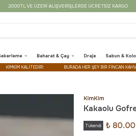
2000TL VE ÜZERI ALIŞVERIŞLERDE ÜCRETSIZ KARGO
Şekerleme
Baharat & Çay
Draje
Sabun & Kol
İM KALİTEDİR!
BURADA HER ŞEY BİR FİNCAN KAHVE İLE B
KimKim
Kakaolu Gofr
₺ 80.00
Tükendi