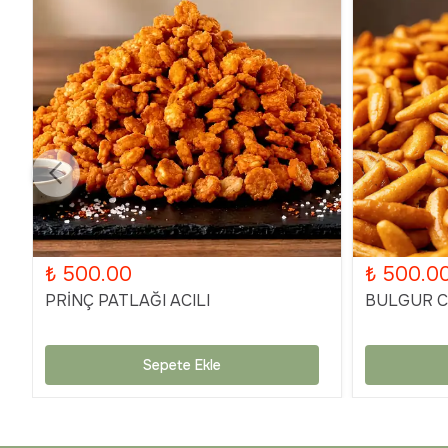
₺ 500.00
₺ 500.0
PRİNÇ PATLAĞI ACILI
BULGUR Cİ
Sepete Ekle