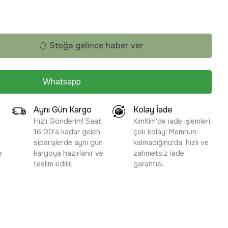
Stoğa gelince haber ver
Whatsapp
Aynı Gün Kargo
Kolay İade
Hızlı Gönderim! Saat
KimKim’de iade işlemleri
16:00'a kadar gelen
çok kolay! Memnun
siparişlerde aynı gün
kalmadığınızda, hızlı ve
e
kargoya hazırlanır ve
zahmetsiz iade
teslim edilir.
garantisi.