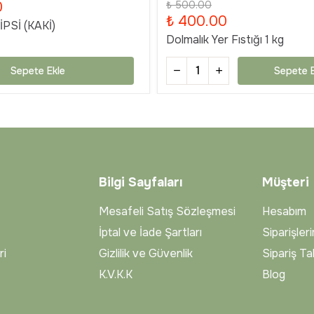
0
₺ 500.00
₺ 400.00
PSİ (KAKİ)
Dolmalık Yer Fıstığı 1 kg
Sepete Ekle
Sepete E
Bilgi Sayfaları
Müşteri
Mesafeli Satış Sözleşmesi
Hesabım
İptal ve İade Şartları
Siparişler
ri
Gizlilik ve Güvenlik
Sipariş Ta
K.V.K.K
Blog