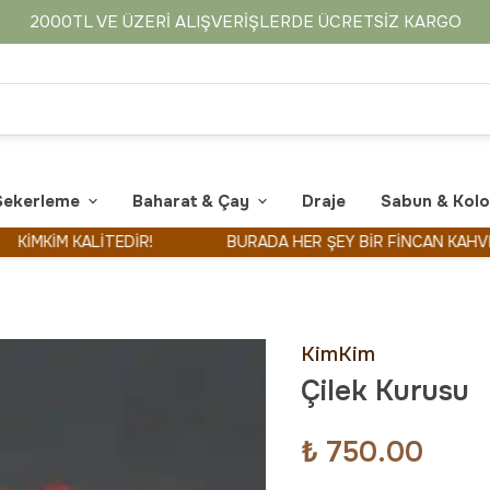
2000TL VE ÜZERI ALIŞVERIŞLERDE ÜCRETSIZ KARGO
Şekerleme
Baharat & Çay
Draje
Sabun & Kol
İM KALİTEDİR!
BURADA HER ŞEY BİR FİNCAN KAHVE İLE B
KimKim
Çilek Kurusu
₺ 750.00