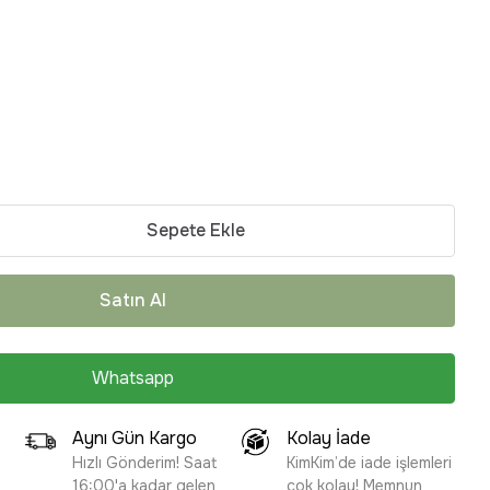
Sepete Ekle
Satın Al
Whatsapp
Aynı Gün Kargo
Kolay İade
Hızlı Gönderim! Saat
KimKim’de iade işlemleri
16:00'a kadar gelen
çok kolay! Memnun