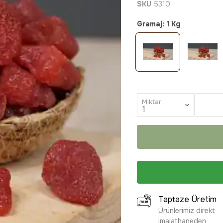
SKU
5310
Gramaj
:
1 Kg
Miktar
Taptaze Üretim
Ürünlerimiz direkt
imalathaneden