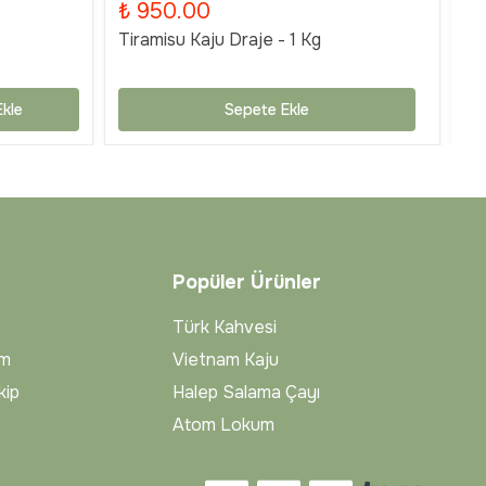
₺ 950.00
₺
Tiramisu Kaju Draje - 1 Kg
Ti
kle
Sepete Ekle
Popüler Ürünler
Türk Kahvesi
im
Vietnam Kaju
kip
Halep Salama Çayı
Atom Lokum