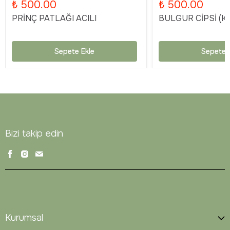
₺ 500.00
₺ 500.00
PRİNÇ PATLAĞI ACILI
BULGUR CİPSİ (KA
Sepete Ekle
Sepete 
Bizi takip edin
Kurumsal