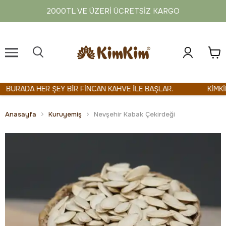
2000TL VE ÜZERI ÜCRETSIZ KARGO
BURADA HER ŞEY BİR FİNCAN KAHVE İLE BAŞLAR.
KİMKİM 
Anasayfa
Kuruyemiş
Nevşehir Kabak Çekirdeği