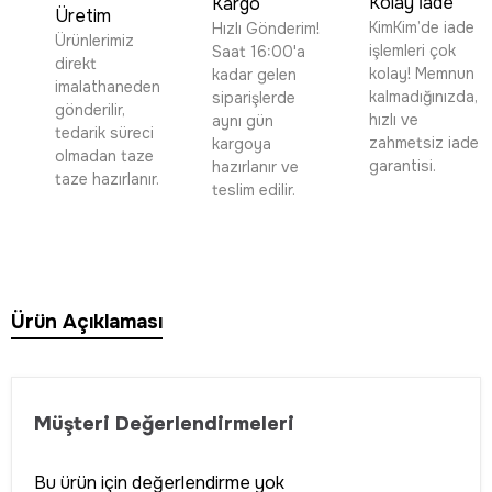
Kolay İade
Kargo
Üretim
KimKim’de iade
Hızlı Gönderim!
Ürünlerimiz
işlemleri çok
Saat 16:00'a
direkt
kolay! Memnun
kadar gelen
imalathaneden
kalmadığınızda,
siparişlerde
gönderilir,
hızlı ve
aynı gün
tedarik süreci
zahmetsiz iade
kargoya
olmadan taze
garantisi.
hazırlanır ve
taze hazırlanır.
teslim edilir.
Ürün Açıklaması
Müşteri Değerlendirmeleri
Bu ürün için değerlendirme yok